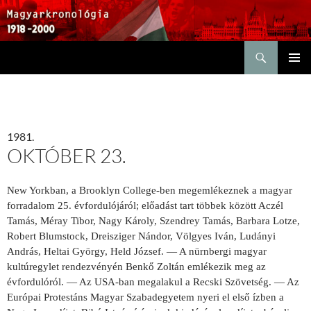
Keresés
KILÉPÉS
ELSŐDL
A
MENÜ
TARTALOMBA
1981.
OKTÓBER 23.
New Yorkban, a Brooklyn College-ben megemlékeznek a magyar
forradalom 25. évfordulójáról; előadást tart többek között Aczél
Tamás, Méray Tibor, Nagy Károly, Szendrey Tamás, Barbara Lotze,
Robert Blumstock, Dreisziger Nándor, Völgyes Iván, Ludányi
András, Heltai György, Held József. — A nürnbergi magyar
kultúregylet rendezvényén Benkő Zoltán emlékezik meg az
évfordulóról. — Az USA-ban megalakul a Recski Szövetség. — Az
Európai Protestáns Magyar Szabadegyetem nyeri el első ízben a