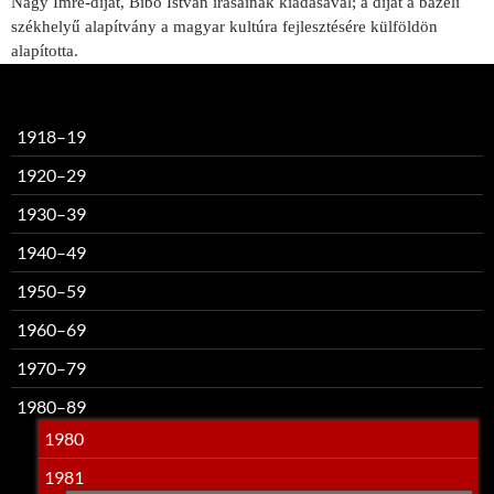
Nagy Imre-díjat, Bibó István írásainak kiadásával; a díjat a bázeli
székhelyű alapítvány a magyar kultúra fejlesztésére külföldön
alapította.
1918–19
1920–29
1930–39
1940–49
1950–59
1960–69
1970–79
1980–89
1980
1981