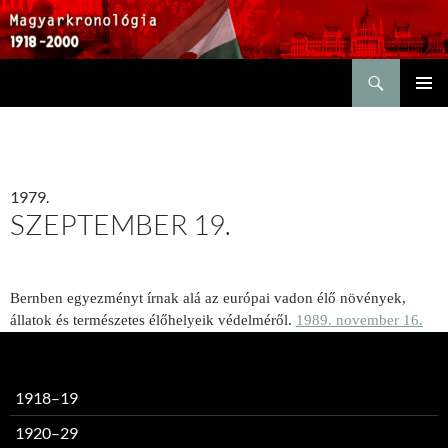
Keresés
KILÉPÉS
ELSŐDL
A
MENÜ
TARTALOMBA
1979.
SZEPTEMBER 19.
Bernben e
gyezményt írnak alá az európai vadon élő növények,
állatok és természetes élőhelyeik védelméről.
1989. november 16.
1918–19
1920–29