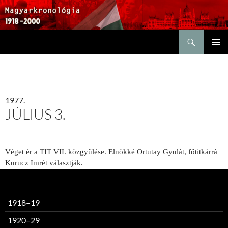
Keresés
KILÉPÉS
ELSŐDL
A
MENÜ
TARTALOMBA
1977.
JÚLIUS 3.
Véget ér a TIT VII. közgyűlése. El­nökké Ortutay Gyulát, főtitkárrá
Kurucz Imrét választják.
1918–19
1920–29