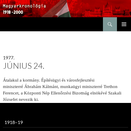
Keresés
KILÉPÉS
ELSŐDL
A
MENÜ
TARTALOMBA
1977.
JÚNIUS 24.
Átalakul a kormány. Építésügyi és városfejlesztési
miniszterré Ábrahám Kálmánt, munkaügyi miniszterré Trethon
Ferencet, a Központi Nép Ellenőrzési Bizottság elnökévé Szakali
Józsefet nevezik ki.
1918–19