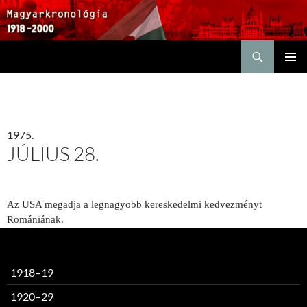
Keresés
KILÉPÉS
ELSŐDL
A
MENÜ
TARTALOMBA
1975.
JÚLIUS 28.
Az USA megadja a legnagyobb kereskedelmi kedvezményt
Romániának.
1918–19
1920–29