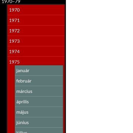
1970–79
1970
1971
1972
1973
1974
1975
január
február
március
április
május
június
július