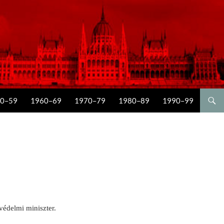
0–59
1960–69
1970–79
1980–89
1990–99
édelmi miniszter.