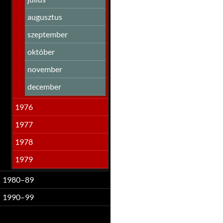
augusztus
szeptember
október
november
december
1976
1977
1978
1979
1980–89
1990–99