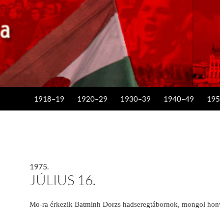
KILÉPÉS A TARTALOMBA
1918–19
1920–29
1930–39
1940–49
195
1975.
JÚLIUS 16.
Mo-ra érkezik Batminh Dorzs hadseregtábornok, mongol honv