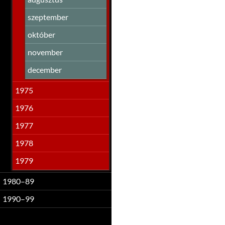
szeptember
október
november
december
1975
1976
1977
1978
1979
1980–89
1990–99