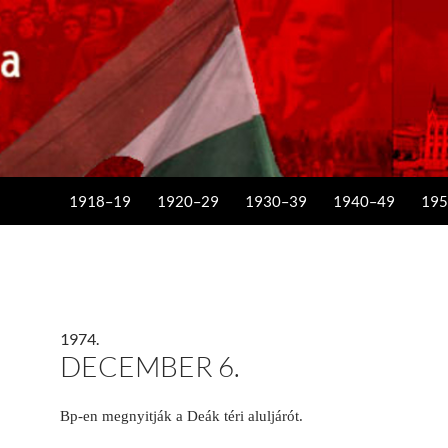
KILÉPÉS A TARTALOMBA
1918–19
1920–29
1930–39
1940–49
195
1974.
DECEMBER 6.
Bp-en m
egnyitják a Deák téri aluljárót.