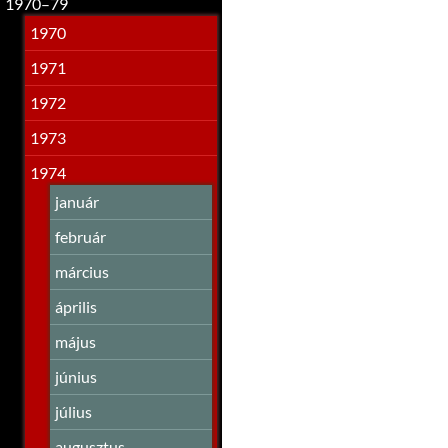
1970–79
1970
1971
1972
1973
1974
január
február
március
április
május
június
július
augusztus