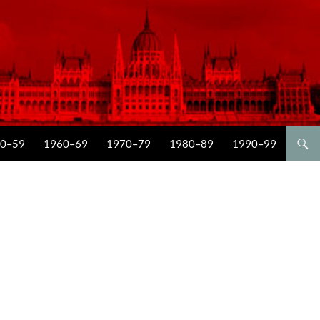
0–59
1960–69
1970–79
1980–89
1990–99