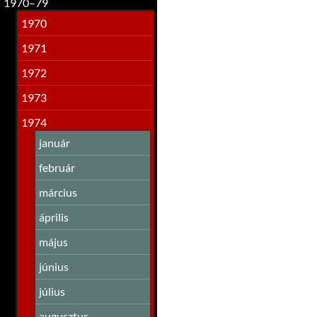
1970–79
1970
1971
1972
1973
1974
január
február
március
április
május
június
július
augusztus