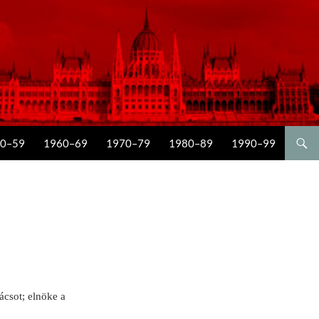
0–59
1960–69
1970–79
1980–89
1990–99
csot; el­nöke a