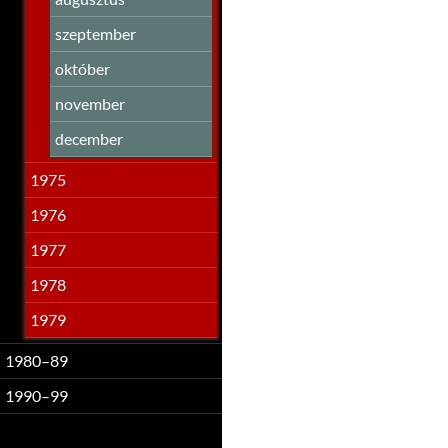
szeptember
október
november
december
1975
1976
1977
1978
1979
1980–89
1990–99