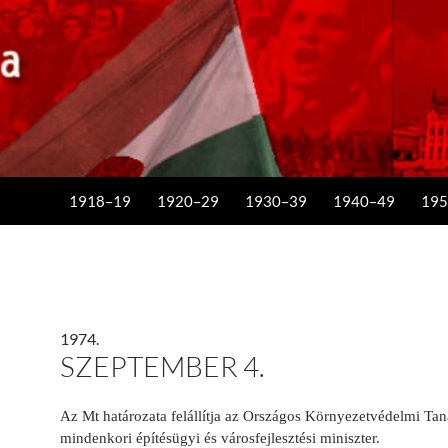
KILÉPÉS A TARTALOMBA
1918–19
1920–29
1930–39
1940–49
195
1974.
SZEPTEMBER 4.
Az Mt határo­zata felállítja az Országos Környezet­védelmi Taná
mindenkori építésügyi és vá­rosfejlesztési miniszter.