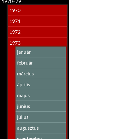
1970–79
1970
1971
1972
1973
január
február
március
április
május
június
július
augusztus
szeptember