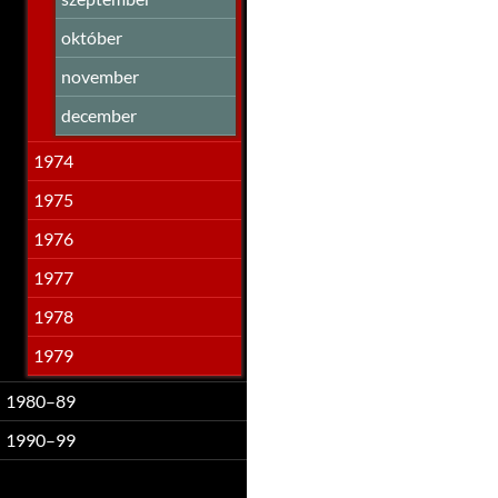
október
november
december
1974
1975
1976
1977
1978
1979
1980–89
1990–99