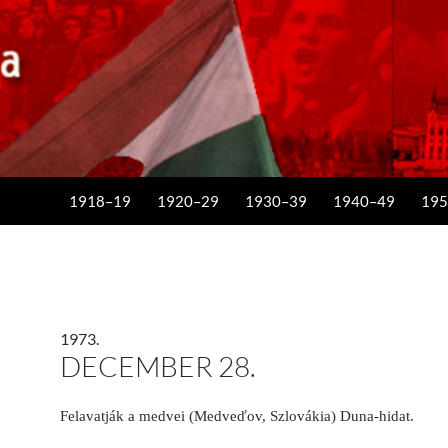
KILÉPÉS A TARTALOMBA
1918–19
1920–29
1930–39
1940–49
195
1973.
DECEMBER 28.
Felavatják a medvei (Medveďov, Szlovákia) Duna-hidat.