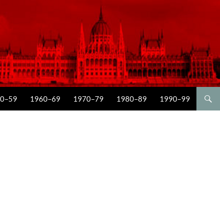
0–59
1960–69
1970–79
1980–89
1990–99