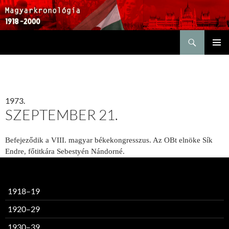
Keresés
KILÉPÉS
ELSŐDL
A
MENÜ
TARTALOMBA
1973.
SZEPTEMBER 21.
Befejeződik a VIII. magyar békekongresszus. Az OBt elnöke Sík
Endre, főtitkára Sebestyén Nándorné.
1918–19
1920–29
1930–39