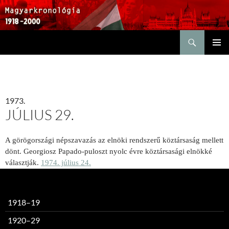
Keresés
KILÉPÉS
ELSŐDL
A
MENÜ
TARTALOMBA
1973.
JÚLIUS 29.
A görögországi népszavazás az elnöki rendszerű köztársaság mellett
dönt. Georgiosz Papado-puloszt nyolc évre köztársasági elnökké
választják.
1974. július 24.
1918–19
1920–29