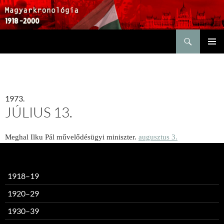
Keresés
KILÉPÉS
ELSŐDL
A
MENÜ
TARTALOMBA
1973.
JÚLIUS 13.
Meghal Ilku Pál művelődésügyi miniszter.
augusztus 3.
1918–19
1920–29
1930–39