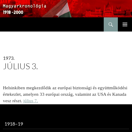
Keresés
KILÉPÉS
ELSŐDL
A
MENÜ
TARTALOMBA
1973.
JÚLIUS 3.
Helsinkiben m
egkezdődik az európai biztonsági és együttműködé­si
értekezlet, amelyen 33 európai or­szág, valamint az USA és Kanada
vesz részt.
július 7.
1918–19