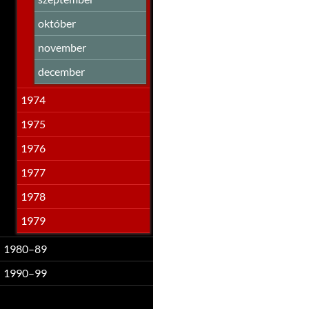
október
november
december
1974
1975
1976
1977
1978
1979
1980–89
1990–99