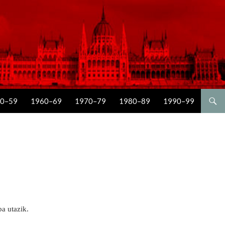
0–59
1960–69
1970–79
1980–89
1990–99
a utazik.