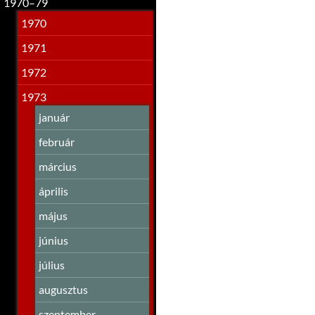
1970–79
1970
1971
1972
1973
január
február
március
április
május
június
július
augusztus
szeptember