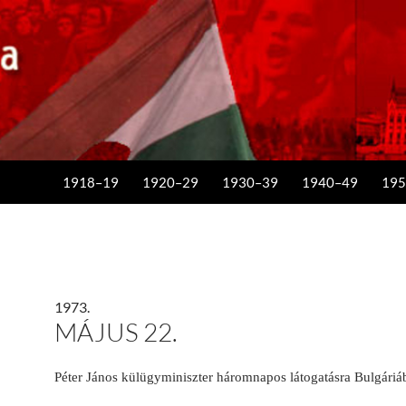
KILÉPÉS A TARTALOMBA
1918–19
1920–29
1930–39
1940–49
195
1973.
MÁJUS 22.
Péter János külügyminiszter háromnapos látogatásra Bulgáriáb