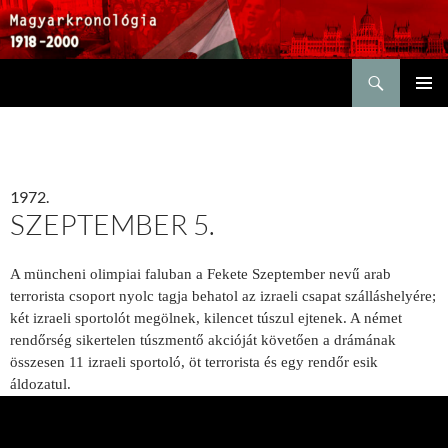
Keresés
KILÉPÉS
ELSŐDL
A
MENÜ
TARTALOMBA
1972.
SZEPTEMBER 5.
A müncheni olimpiai faluban a Fekete Szeptember nevű arab
terrorista csoport nyolc tagja behatol az izraeli csapat szálláshelyére;
két izraeli sportolót megölnek, kilencet túszul ejtenek. A német
rendőrség sikertelen túszmentő akcióját követően a drámának
összesen 11 izraeli sportoló, öt terrorista és egy rendőr esik
áldozatul.