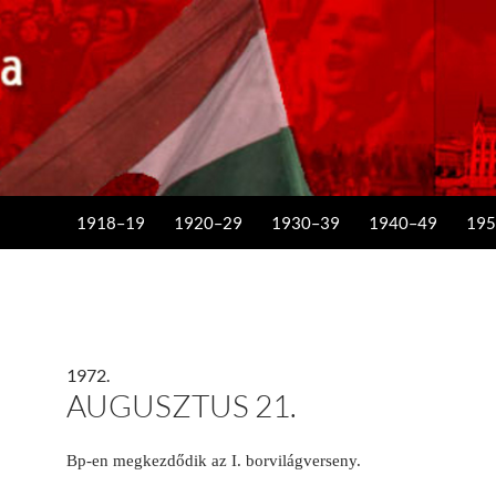
KILÉPÉS A TARTALOMBA
1918–19
1920–29
1930–39
1940–49
195
1972.
AUGUSZTUS 21.
Bp-en megkezdődik az I. borvilágverseny.