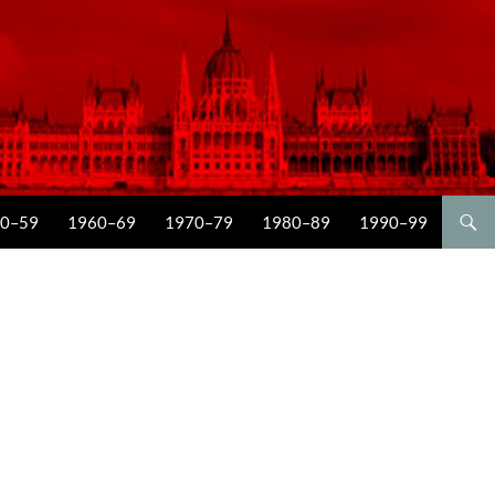
0–59
1960–69
1970–79
1980–89
1990–99