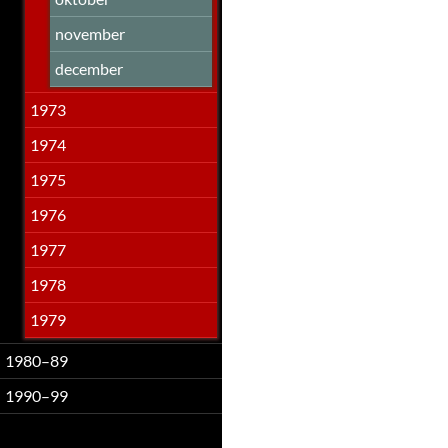
november
december
1973
1974
1975
1976
1977
1978
1979
1980–89
1990–99