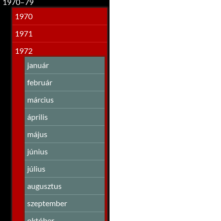
1970–79
1970
1971
1972
január
február
március
április
május
június
július
augusztus
szeptember
október