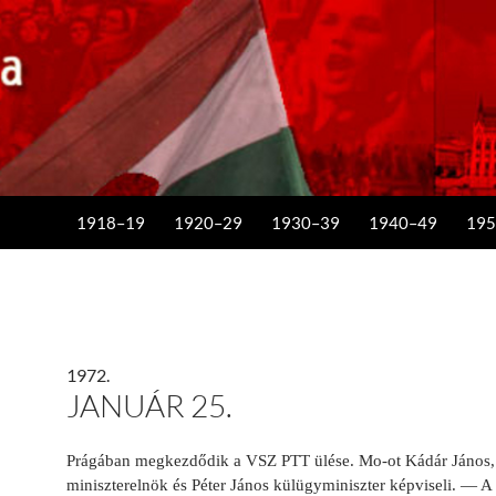
KILÉPÉS A TARTALOMBA
1918–19
1920–29
1930–39
1940–49
195
1972.
JANUÁR 25.
Prágában megkezdődik a VSZ PTT ülése.
Mo-ot Kádár János,
miniszterelnök és Péter János kül­ügyminiszter képviseli. — A 