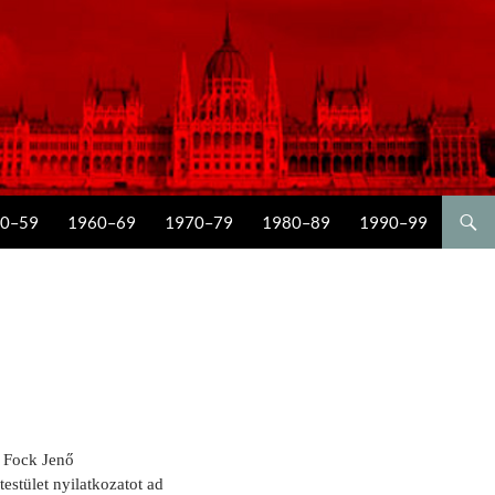
0–59
1960–69
1970–79
1980–89
1990–99
 Fock Je­nő
testület nyilatkozatot ad