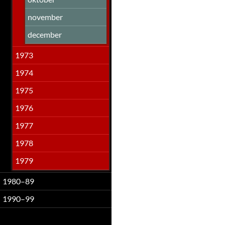
november
december
1973
1974
1975
1976
1977
1978
1979
1980–89
1990–99