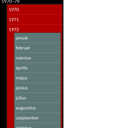
1970–79
1970
1971
1972
január
február
március
április
május
június
július
augusztus
szeptember
október