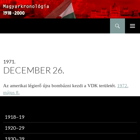
Keresés
KILÉPÉS
ELSŐDL
A
MENÜ
TARTALOMBA
1971.
DECEMBER 26.
Az amerikai légierő újra bombázni kezdi a VDK területét.
1972.
május 8.
1918–19
1920–29
1930–39