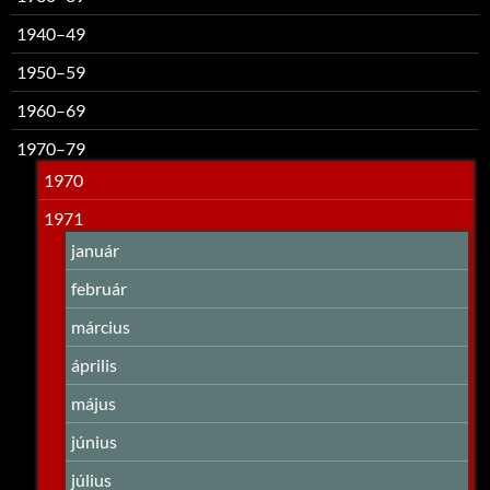
1940–49
1950–59
1960–69
1970–79
1970
1971
január
február
március
április
május
június
július