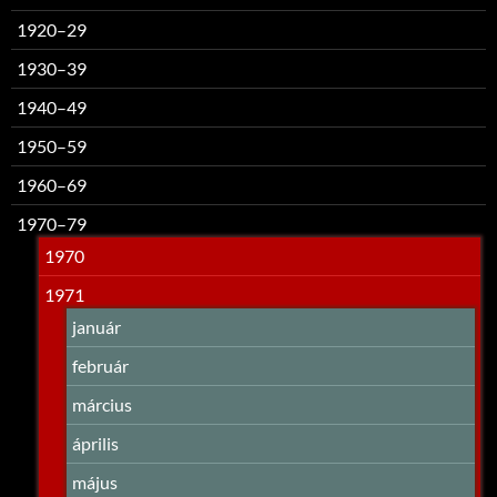
1920–29
1930–39
1940–49
1950–59
1960–69
1970–79
1970
1971
január
február
március
április
május