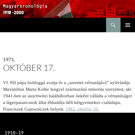
Keresés
KILÉPÉS
ELSŐDL
A
MENÜ
TARTALOMBA
1971.
OKTÓBER 17.
VI. Pál pápa boldoggá avatja és a „szeretet vértanújává” nyilvánítja
Maximilian Maria Kolbe lengyel származású minorita szerzetest, aki
1941-ben az auschwitzi haláltáborban önként vállalta a vértanúságot
a lágerparancsnok által éhhalálra ítélt kétgyermekes családapa,
Franciszek Gajowniczek helyett.
1982. október 10.
1918–19