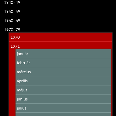
1940–49
1950–59
1960–69
1970–79
1970
1971
január
február
március
április
május
június
július