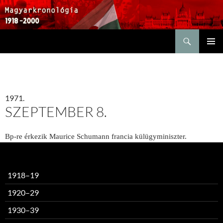
Keresés
KILÉPÉS
ELSŐDL
A
MENÜ
TARTALOMBA
1971.
SZEPTEMBER 8.
Bp-re érkezik Maurice Schumann francia külügy­miniszter.
1918–19
1920–29
1930–39