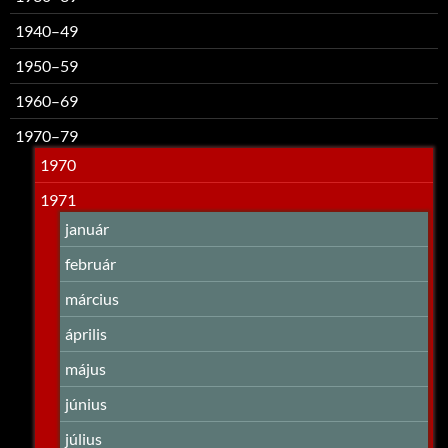
1940–49
1950–59
1960–69
1970–79
1970
1971
január
február
március
április
május
június
július