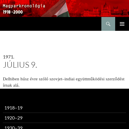
Keresés
KILÉPÉS
ELSŐDL
A
MENÜ
TARTALOMBA
1971.
JÚLIUS 9.
Delhiben húsz évre szóló szovjet–indiai együttműködési szerződést
írnak alá.
1918–19
1920–29
1930–39