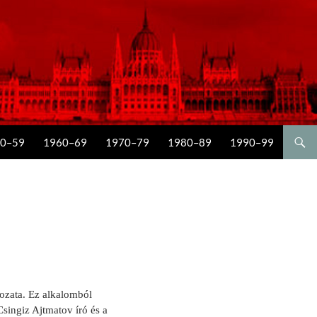
0–59
1960–69
1970–79
1980–89
1990–99
ozata. Ez alkalomból
singiz Ajtmatov író és a