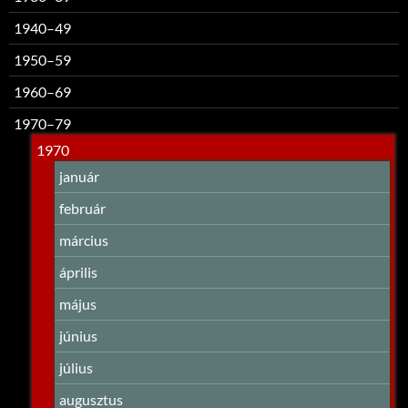
1940–49
1950–59
1960–69
1970–79
1970
január
február
március
április
május
június
július
augusztus