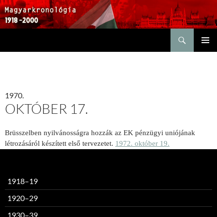
Keresés
KILÉPÉS
ELSŐDL
A
MENÜ
TARTALOMBA
1970.
OKTÓBER 17.
Brüsszelben nyilvánosságra hozzák az EK pénzügyi uniójának
létrozásáról készített első tervezetet.
1972. október 19.
1918–19
1920–29
1930–39