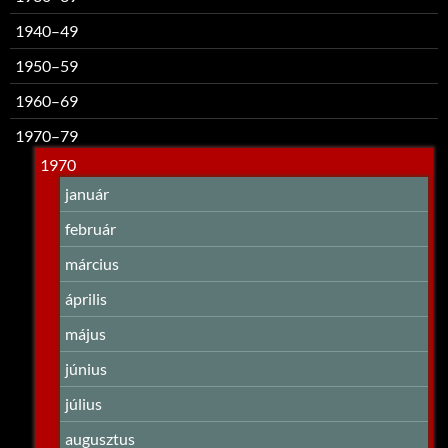
1940–49
1950–59
1960–69
1970–79
1970
január
február
március
április
május
június
július
augusztus