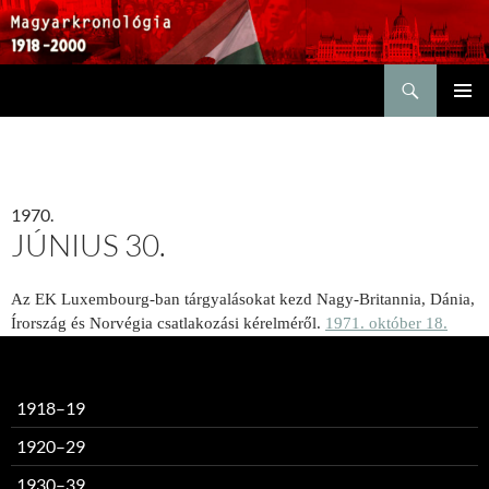
Keresés
KILÉPÉS
ELSŐDL
A
MENÜ
TARTALOMBA
1970.
JÚNIUS 30.
Az EK Luxembourg-ban tárgyalásokat kezd Nagy-Britannia, Dánia,
Írország és Norvégia csatlakozási kérelméről.
1971. október 18.
1918–19
1920–29
1930–39