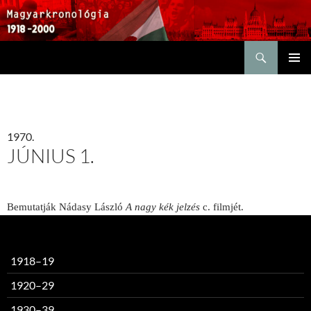
Keresés
KILÉPÉS
ELSŐDL
A
MENÜ
TARTALOMBA
1970.
JÚNIUS 1.
Bemutatják Nádasy László
A nagy kék jelzés
c. filmjét.
1918–19
1920–29
1930–39