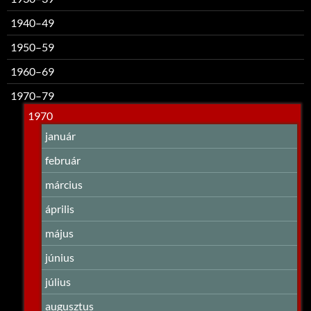
1940–49
1950–59
1960–69
1970–79
1970
január
február
március
április
május
június
július
augusztus