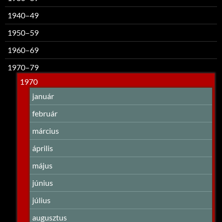
1940–49
1950–59
1960–69
1970–79
1970
január
február
március
április
május
június
július
augusztus