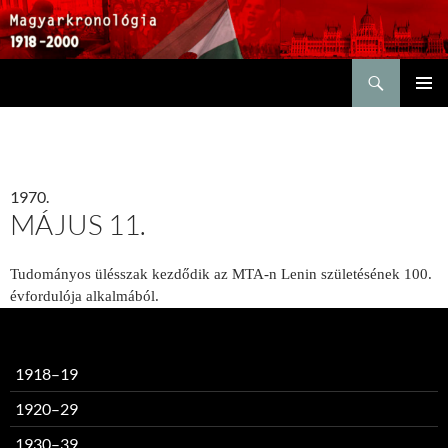
Keresés
KILÉPÉS
ELSŐDL
A
MENÜ
TARTALOMBA
1970.
MÁJUS 11.
Tudományos ülésszak kezdődik az MTA-n Lenin születésének 100.
évfordulója alkalmából.
1918–19
1920–29
1930–39