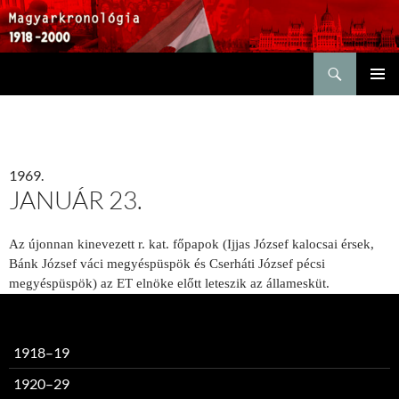
Keresés
KILÉPÉS
ELSŐDL
A
MENÜ
TARTALOMBA
1969.
JANUÁR 23.
Az újonnan kinevezett r. kat. főpapok (Ijjas József kalocsai érsek,
Bánk József váci megyéspüspök és Cserháti József pécsi
megyéspüspök) az ET elnöke előtt leteszik az államesküt.
1918–19
1920–29