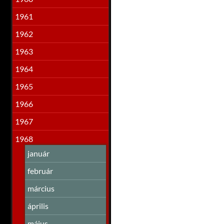
1961
1962
1963
1964
1965
1966
1967
1968
január
február
március
április
május