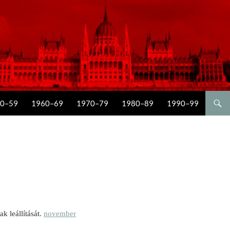
0–59
1960–69
1970–79
1980–89
1990–99
 leállítását.
november