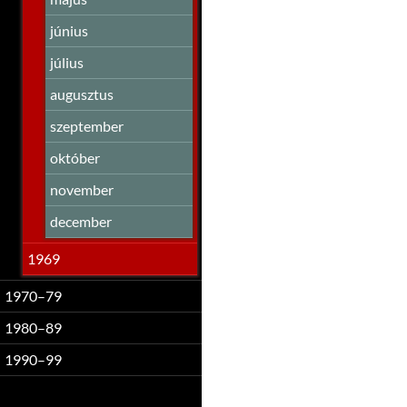
június
július
augusztus
szeptember
október
november
december
1969
1970–79
1980–89
1990–99