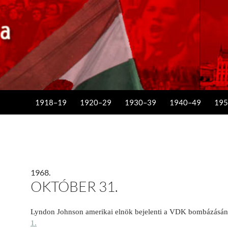
KILÉPÉS A TARTALOMBA
1918–19
1920–29
1930–39
1940–49
195
1968.
OKTÓBER 31.
Lyndon Johnson amerikai elnök bejelenti a VDK bombázásának
1.