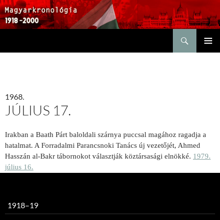
Keresés
KILÉPÉS
ELSŐDL
A
MENÜ
TARTALOMBA
1968.
JÚLIUS 17.
Irakban a Baath Párt baloldali szárnya puccsal magához ragadja a
hatalmat. A Forradalmi Parancsnoki Tanács új vezetőjét, Ahmed
Hasszán al-Bakr tábornokot választják köztársasági elnökké.
1979.
július 16.
1918–19