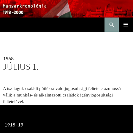
Keresés
KILÉPÉS
ELSŐDL
A
MENÜ
TARTALOMBA
1968.
JÚLIUS 1.
A tsz-tagok családi pótlékra való jogosultsági feltétele azonossá
válik a munkás- és alkalmazotti családok igényjogosultsági
feltételével.
1918–19