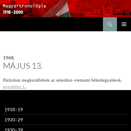
Keresés
KILÉPÉS
ELSŐDL
A
MENÜ
TARTALOMBA
1968.
MÁJUS 13.
Párizsban megkezdődnek az amerikai–vietnami béketárgyalások.
november 1.
1918–19
1920–29
1930–39