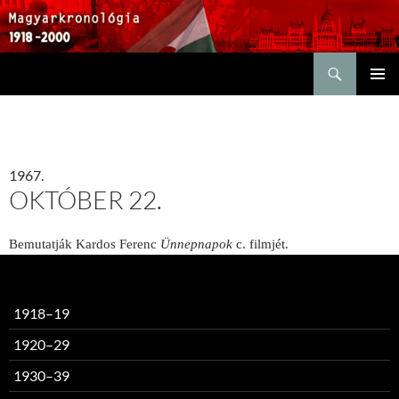
Keresés
KILÉPÉS
ELSŐDL
A
MENÜ
TARTALOMBA
1967.
OKTÓBER 22.
Bemutatják Kardos Ferenc
Ünnepnapok
c. filmjét.
1918–19
1920–29
1930–39