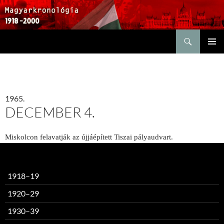
Keresés
KILÉPÉS
ELSŐDL
A
MENÜ
TARTALOMBA
1965.
DECEMBER 4.
Miskolcon felavatják az újjáépített Tiszai pályaudvart.
1918–19
1920–29
1930–39