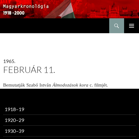
Keresés
KILÉPÉS
ELSŐDL
A
MENÜ
TARTALOMBA
1965.
FEBRUÁR 11.
Bemutatják Szabó István
Álmodozások kora
c. filmjét.
1918–19
1920–29
1930–39