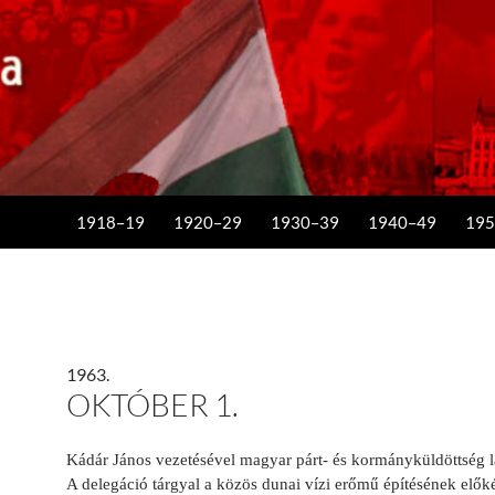
KILÉPÉS A TARTALOMBA
1918–19
1920–29
1930–39
1940–49
195
1963.
OKTÓBER 1.
Kádár János vezetésével magyar párt- és kormányküldöttség l
A delegáció tárgyal a közös dunai vízi erőmű építésének előkés