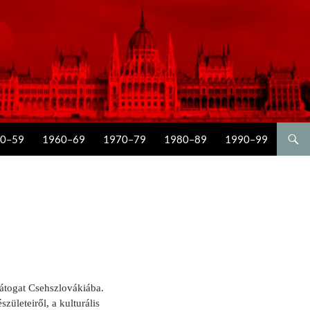
0–59
1960–69
1970–79
1980–89
1990–99
átogat Csehszlovákiába.
zületeiről, a kulturális