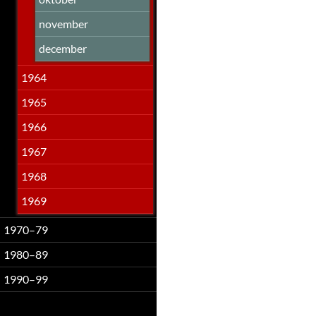
november
december
1964
1965
1966
1967
1968
1969
1970–79
1980–89
1990–99