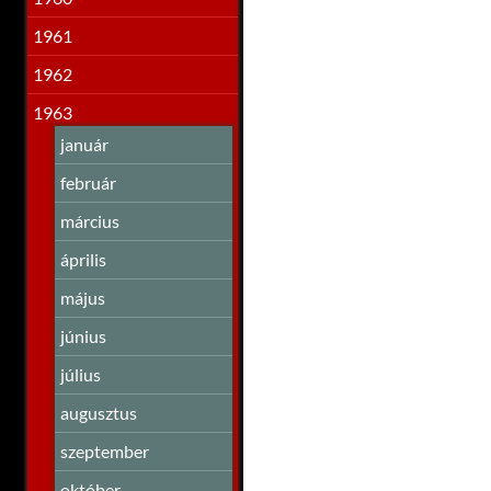
1961
1962
1963
január
február
március
április
május
június
július
augusztus
szeptember
október