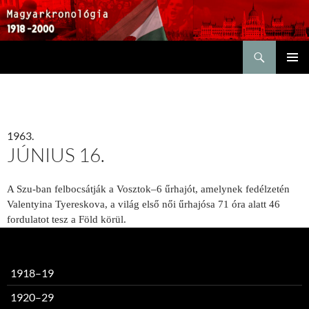
Keresés
KILÉPÉS
ELSŐDL
A
MENÜ
TARTALOMBA
1963.
JÚNIUS 16.
A Szu-ban felbocsátják a Vosztok–6 űrhajót, amelynek fedélzetén
Valentyina Tyereskova, a világ első női űrhajósa 71 óra alatt 46
fordulatot tesz a Föld körül.
1918–19
1920–29