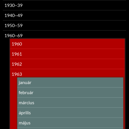
1930–39
1940–49
1950–59
1960–69
1960
1961
1962
1963
január
február
március
április
május