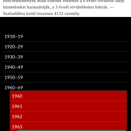
bűncselekmények miatt elítéltek esetében a 6 évnél rövidebb idejű
büntetéseket harmadolják, a 3 évnél rövidebbeket felezik. —
Szabadlábra kerül összesen 4132 személy.
1918–19
1920–29
1930–39
1940–49
1950–59
1960–69
1960
1961
1962
1963