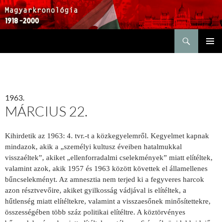
Keresés
KILÉPÉS
ELSŐDL
A
MENÜ
TARTALOMBA
1963.
MÁRCIUS 22.
Kihirdetik az 1963: 4. tvr.-t a közkegyelemről. Kegyelmet kapnak
mindazok, akik a „személyi kultusz éveiben hatalmukkal
visszaéltek”, akiket „ellenforradalmi cselekmények” miatt elítéltek,
valamint azok, akik 1957 és 1963 között követtek el államellenes
bűncselekményt. Az amnesztia nem terjed ki a fegyveres harcok
azon résztvevőire, akiket gyilkosság vádjával is elítéltek, a
hűtlenség miatt elítéltekre, valamint a visszaesőnek minősítettekre,
összességében több száz politikai elítéltre. A köztörvényes