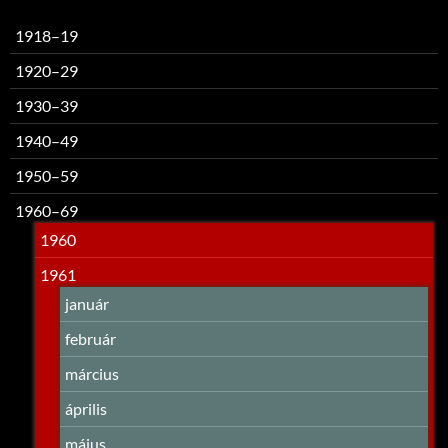
1918–19
1920–29
1930–39
1940–49
1950–59
1960–69
1960
1961
január
február
március
április
május