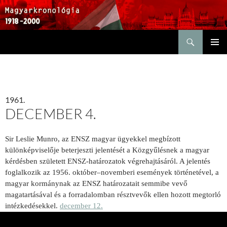
Keresés
KILÉPÉS
ELSŐDL
A
MENÜ
TARTALOMBA
1961.
DECEMBER 4.
Sir Leslie Munro, az ENSZ magyar ügyekkel megbízott
különképviselője beterjeszti jelentését a Közgyűlésnek a magyar
kérdésben született ENSZ-határozatok végrehajtásáról. A jelentés
foglalkozik az 1956. október–novemberi események történetével, a
magyar kormánynak az ENSZ határozatait semmibe vevő
magatartásával és a forradalomban résztvevők ellen hozott megtorló
intézkedésekkel.
december 12.