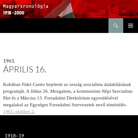
Keresés
KILÉPÉS
ELSŐDL
A
MENÜ
TARTALOMBA
1961.
ÁPRILIS 16.
Kubában Fidel Castro bejelenti az ország szocialista átalakításának
programját. A Július 26. Mozgalom, a kommunista Népi Szocialista
Párt és a Március 13. Forradalmi Direktórium egyesülésével
megalakul az Egységes Forradalmi Szervezetek nevű tömörülés.
1965. október 2.
1918–19