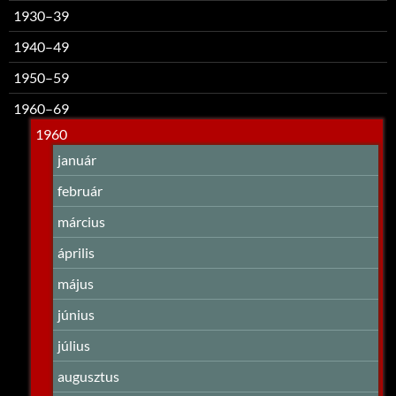
1930–39
1940–49
1950–59
1960–69
1960
január
február
március
április
május
június
július
augusztus