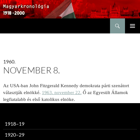
Keresés
KILÉPÉS
ELSŐDL
A
MENÜ
TARTALOMBA
1960.
NOVEMBER 8.
Az USA-ban John Fitzgerald Kennedy demokrata párti szenátort
választják elnökké.
1963. november 22.
Ő az Egyesült Államok
legfiatalabb és első katolikus elnöke.
1918–19
1920–29