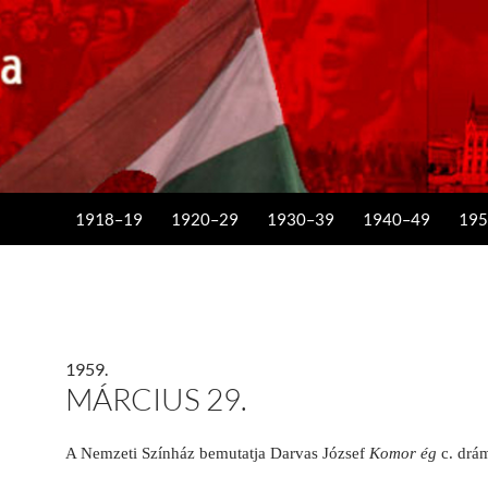
KILÉPÉS A TARTALOMBA
1918–19
1920–29
1930–39
1940–49
195
1959.
MÁRCIUS 29.
A Nemzeti Színház bemutatja Darvas József
Komor ég
c. drám