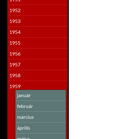
1952
1953
1954
1955
1956
1957
1958
1959
január
február
március
április
május