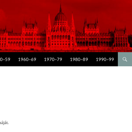
0–59
1960–69
1970–79
1980–89
1990–99
áját.