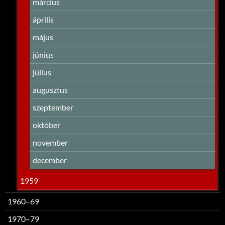
március
április
május
június
július
augusztus
szeptember
október
november
december
1959
1960–69
1970–79