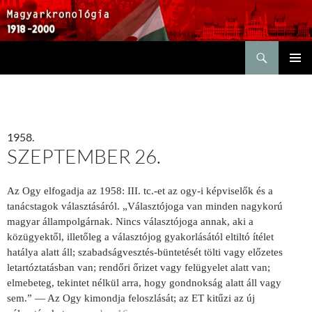
Keresés
KILÉPÉS
ELSŐDL
A
MENÜ
TARTALOMBA
1958.
SZEPTEMBER 26.
Az Ogy elfogadja az 1958: III. tc.-et az ogy-i képviselők és a
tanácstagok választásáról. „Választójoga van minden nagykorú
magyar állampolgárnak. Nincs választójoga annak, aki a
közügyektől, illetőleg a választójog gyakorlásától eltiltó ítélet
hatálya alatt áll; szabadságvesztés-büntetését tölti vagy előzetes
letartóztatásban van; rendőri őrizet vagy felügyelet alatt van;
elmebeteg, tekintet nélkül arra, hogy gondnokság alatt áll vagy
sem.” — Az Ogy kimondja feloszlását; az ET kitűzi az új