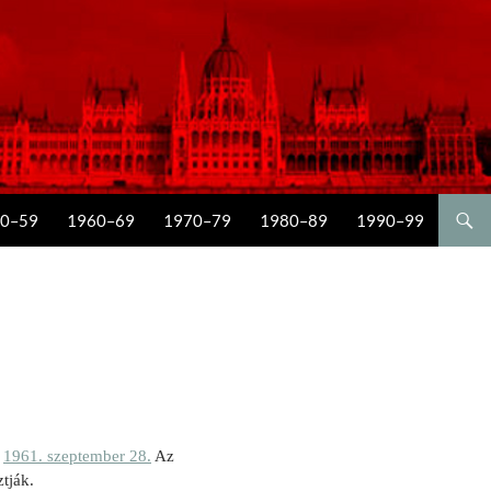
0–59
1960–69
1970–79
1980–89
1990–99
.
1961. szeptember 28.
Az
tják.