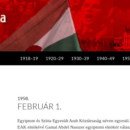
KILÉPÉS A TARTALOMBA
1918–19
1920–29
1930–39
1940–49
195
1958.
FEBRUÁR 1.
Egyiptom és Szíria Egyesült Arab Köztársaság néven egyesül
EAK elnökévé Gamal Abdel Nasszer egyiptomi elnököt válasz