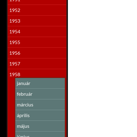
1952
1953
1954
1955
1956
1957
1958
január
február
március
április
május
június