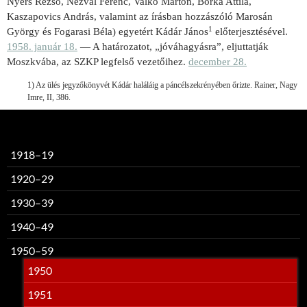
Nyers Rezső, Nezvál Ferenc, Valkó Márton, Borka Attila,
Kaszapovics András, valamint az írásban hozzászóló Marosán
1
György és Fogarasi Béla) egyetért Kádár János
előterjesztésével.
1958. január 18.
— A határozatot, „jóváhagyásra”, eljuttatják
Moszkvába, az SZKP legfelső vezetőihez.
december 28.
1) Az ülés jegyzőkönyvét Kádár haláláig a páncélszekrényében őrizte. Rainer, Nagy
Imre, II, 386.
1918–19
1920–29
1930–39
1940–49
1950–59
1950
1951