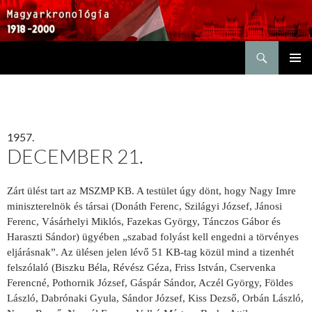
Keresés
KILÉPÉS
ELSŐDL
A
MENÜ
TARTALOMBA
1957.
DECEMBER 21.
Zárt ülést tart az MSZMP KB. A testület úgy dönt, hogy Nagy Imre
miniszterelnök és társai (Donáth Ferenc, Szilágyi József, Jánosi
Ferenc, Vásárhelyi Miklós, Fazekas György, Tánczos Gábor és
Haraszti Sándor) ügyében „szabad folyást kell engedni a törvényes
eljárásnak”. Az ülésen jelen lévő 51 KB-tag közül mind a tizenhét
felszólaló (Biszku Béla, Révész Géza, Friss István, Cservenka
Ferencné, Pothornik József, Gáspár Sándor, Aczél György, Földes
László, Dabrónaki Gyula, Sándor József, Kiss Dezső, Orbán László,