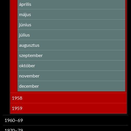
április
május
június
július
augusztus
szeptember
október
november
december
1958
1959
1960–69
1970–79