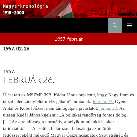
Keresés
KILÉPÉS
ELSŐDL
A
1957. február
MENÜ
TARTALOMBA
1957. 02. 26
1957.
FEBRUÁR 26.
Ülést tart az MSZMP IKB. Kádár János bejelenti, hogy Nagy Imre és
társai ellen „tényfeltáró vizsgálatot” indítanak.
február 27.
Gyenes
Antal és Köböl József nem támogatja a javaslatot.
június 22.
Az
ülésen Kádár János kijelenti: „A politikai rendőrség fontos dolog.
[…] Az a rendőrség a normális, amelyik mindenkit le akar
tartóztatni.” — A testület határozata feloszlatja az úttörők
fedőszerveként működő Magyar Őrszemcsapatok Szövetségét, és