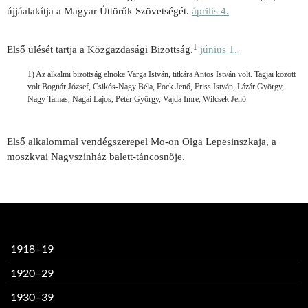
újjáalakítja a Magyar Úttörők Szövetségét.
április 4.
1
Első ülését tartja a Közgazdasági Bizottság.
június 1.
1) Az alkalmi bizottság elnöke Varga István, titkára Antos István volt. Tagjai között
volt Bognár József, Csikós-Nagy Béla, Fock Jenő, Friss István, Lázár György,
Nagy Tamás, Nágai Lajos, Péter György, Vajda Imre, Wilcsek Jenő.
Első alkalommal vendégszerepel Mo-on Olga Lepesinszkaja, a
moszkvai Nagyszínház balett-táncosnője.
1918–19
1920–29
1930–39