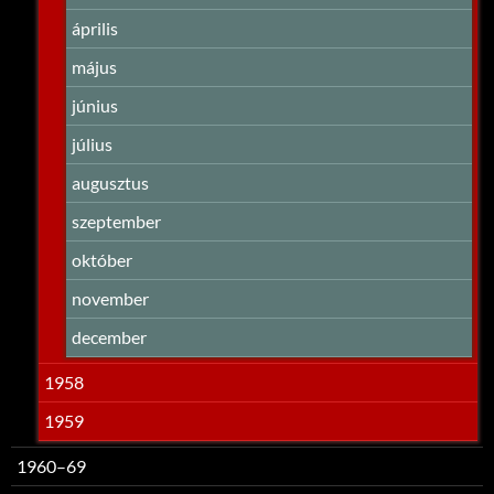
április
május
június
július
augusztus
szeptember
október
november
december
1958
1959
1960–69