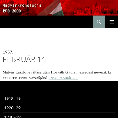
Keresés
KILÉPÉS
ELSŐDL
A
MENÜ
TARTALOMBA
1957.
FEBRUÁR 14.
Mátyás László leváltása után Horváth Gyula r. ezredest nevezik ki
az ORFK PNyF vezetőjévé.
1958. február 20.
1918–19
1920–29
1930–39