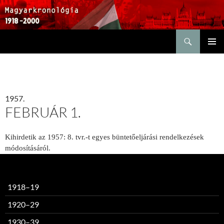
Keresés
KILÉPÉS
ELSŐDL
A
MENÜ
TARTALOMBA
1957.
FEBRUÁR 1.
Kihirdetik az 1957: 8. tvr.-t egyes büntetőeljárási rendelkezések
módosításáról.
1918–19
1920–29
1930–39