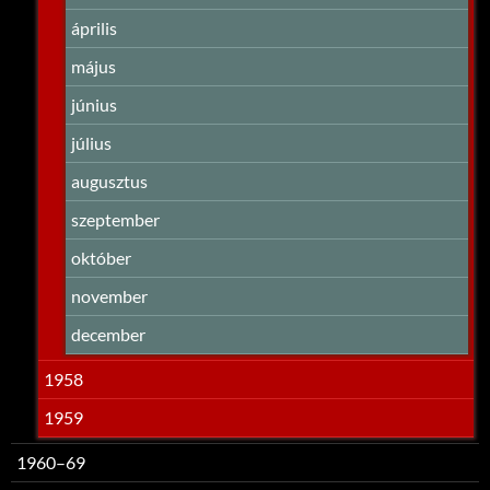
április
május
június
július
augusztus
szeptember
október
november
december
1958
1959
1960–69