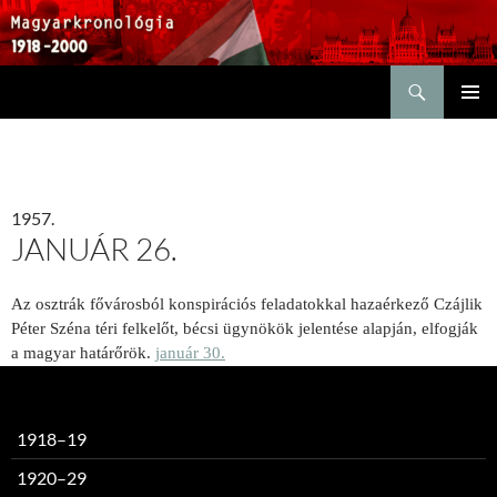
Keresés
KILÉPÉS
ELSŐDL
A
MENÜ
TARTALOMBA
1957.
JANUÁR 26.
Az osztrák fővárosból konspirációs feladatokkal hazaérkező Czájlik
Péter Széna téri felkelőt, bécsi ügynökök jelentése alapján, elfogják
a magyar határőrök.
január 30.
1918–19
1920–29