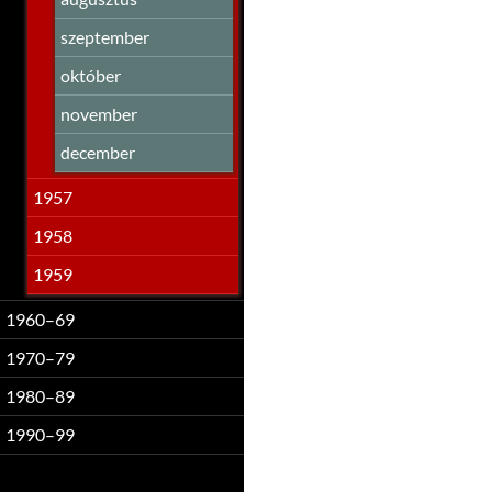
szeptember
október
november
december
1957
1958
1959
1960–69
1970–79
1980–89
1990–99