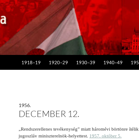
KILÉPÉS A TARTALOMBA
1918–19
1920–29
1930–39
1940–49
195
1956.
DECEMBER 12.
„Rendszerellenes tevékenység” miatt háromévi börtönre ítélik
jugoszláv miniszterelnök-helyettest.
1957. október 5.