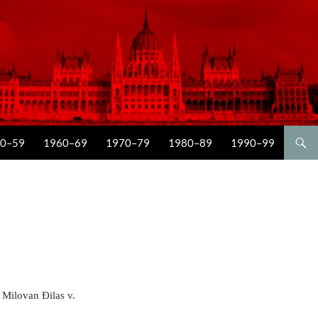
0–59
1960–69
1970–79
1980–89
1990–99
 Milovan Đilas v.